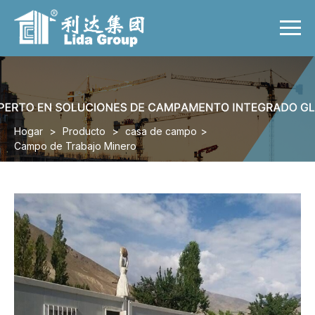
Menu
Hogar
Producto
Caso
Video
Hogar
>
Producto
>
casa de campo
>
Campo de Trabajo Minero
Noticias
Sobre nosotros
Contáctenos