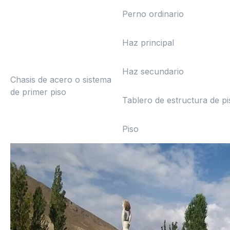
Perno ordinario
Haz principal
Haz secundario
Chasis de acero o sistema
de primer piso
Tablero de estructura de pi
Piso